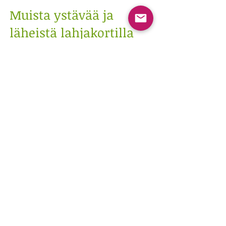
Muista ystävää ja
läheistä
lahjakortilla
hemmotteluhoitoon.
Ilomantsissa
hoitoja sopimuksen
mukaan.